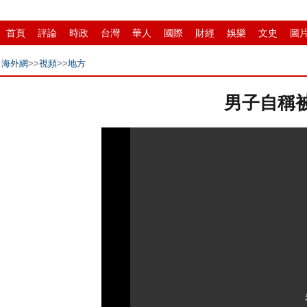
首頁
評論
時政
台灣
華人
國際
財經
娛樂
文史
圖
環保
縣域
創投
招商
華商
創新
滾動
海外網
>>
視頻
>>
地方
男子自稱