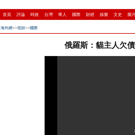
首頁
評論
時政
台灣
華人
國際
財經
娛樂
文史
圖
環保
縣域
創投
招商
華商
創新
滾動
海外網
>>
視頻
>>
國際
俄羅斯：貓主人欠債